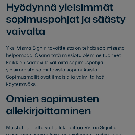
Hyödynnä yleisimmät
sopimuspohjat ja säästy
vaivalta
Yksi Visma Signin tavoitteista on tehdä sopimisesta
helpompaa. Osana tätä missiota olemme tuoneet
kaikkien saataville valmiita sopimuspohjia
yleisimmistä solmittavista sopimuksista.
Sopimusmallit ovat ilmaisia ja valmiita heti
käytettäväksi.
Omien sopimusten
allekirjoittaminen
Muistathan, että voit allekirjoittaa Visma Signilla
myös omia sopimuksia tai asiakirjoja – mihin ikinä