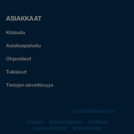
ASIAKKAAT
Kirjaudu
Asiakaspalvelu
Ohjevideot
Tukisivut
Tietojen siirrettävyys
© 2026 Visma Sign on osa
Visma Solutions Oy:tä
Evästeet
Evästeasetukset
Tietoturva
Tietosuojaseloste
Whistleblowing