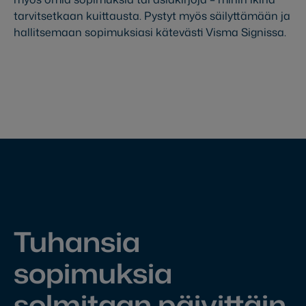
tarvitsetkaan kuittausta. Pystyt myös säilyttämään ja
hallitsemaan sopimuksiasi kätevästi Visma Signissa.
Tuhansia
sopimuksia
solmitaan päivittäin