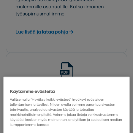
molemmille osapuolille. Katso ilmainen
työsopimusmallimme!
Lue lisää ja lataa pohja
Käytämme evästeitä
Kesätyöntekijän
Valitsemalla “Hyväksy kaikki evästeet” hyväksyt evästeiden
tallentamisen laitteellesi. Niiden avulla voimme parantaa sivuston
työsopimus
toimivuutta, analysoida sivuston käyttöä ja toteuttaa
markkinointitoimenpiteitä. Voimme jakaa tietoja verkkosivustomme
käyttöäsi koskien myös mainonnan, analytiikan ja sosiaalisen median
Oletko palkkaamassa kesätyöntekijöitä?
kumppaniemme kanssa.
Loimme maksuttoman kesätyöntekijän