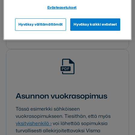
sopimuspohjan, joka on valmis täytettäväksi
Evästeasetukset
suoraan selaimessa.
Hyväksy välttämättömät
Hyväksy kaikki evästeet
Lue lisää ja lataa pohja
Asunnon vuokrasopimus
Tässä esimerkki sähköiseen
vuokrasopimukseen. Tiesithän, että myös
yksityishenkilö
›
voi lähettää sopimuksia
turvallisesti allekirjoitettavaksi Visma