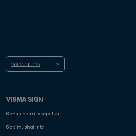
Finland
Veturitie 11 T 141
00520 Helsinki
Finland
Valitse tuote
VISMA SIGN
Sähköinen allekirjoitus
Sopimushallinta