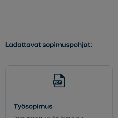
Ladattavat sopimuspohjat:
Työsopimus
Työsopimus selkeyttää työsuhteen