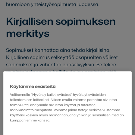
huomioon yhteistyösopimusta luodessa.
Kirjallisen sopimuksen
merkitys
Sopimukset kannattaa aina tehdä kirjallisina.
Kirjallinen sopimus selkeyttää osapuolten väliset
sopimukset ja vähentää epäselvyyksiä. Se tekee
asioista helpommin hallittavia ja varmistaa, että
kaikki sovitut asiat, kuten roolit, vastuut, aikataulut ja
taloudelliset ehdot, ovat selkeästi kirjattuina.
Käytämme evästeitä
Valitsemalla “Hyväksy kaikki evästeet” hyväksyt evästeiden
Kun keskustelut yhteistyöstä aloitetaan, tehdään
tallentamisen laitteellesi. Niiden avulla voimme parantaa sivuston
toimivuutta, analysoida sivuston käyttöä ja toteuttaa
tyypillisesti
salassapitosopimus
eli NDA. Jos
markkinointitoimenpiteitä. Voimme jakaa tietoja verkkosivustomme
yhteistyöhön päädytään, yhteistyösopimuksen tulisi
käyttöäsi koskien myös mainonnan, analytiikan ja sosiaalisen median
kumppaniemme kanssa.
sisältää salassapitoehto. Salassapitosopimuksen
tarkoitus on suojata yrityksen tietoja yhteistyön