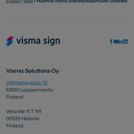
Etusivu
»
Blogi
»
Huomioi nämä yhteistyösopimusta luodessa
Visma Solutions Oy
Villimiehenkatu 10
53100 Lappeenranta
Finland
Veturitie 11 T 141
00520 Helsinki
Finland