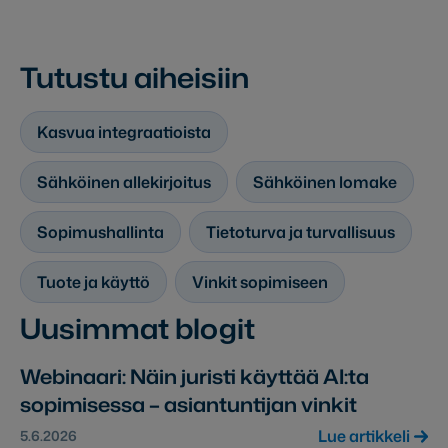
Tutustu aiheisiin
Kasvua integraatioista
Sähköinen allekirjoitus
Sähköinen lomake
Sopimushallinta
Tietoturva ja turvallisuus
Tuote ja käyttö
Vinkit sopimiseen
Uusimmat blogit
Webinaari: Näin juristi käyttää AI:ta
sopimisessa – asiantuntijan vinkit
Lue artikkeli
5.6.2026