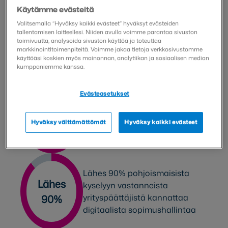
Käytämme evästeitä
40% pohjoismaisista kyselyyn
Valitsemalla “Hyväksy kaikki evästeet” hyväksyt evästeiden
vastanneista yrityksistä ei vielä
tallentamisen laitteellesi. Niiden avulla voimme parantaa sivuston
40%
toimivuutta, analysoida sivuston käyttöä ja toteuttaa
hyödynnä sopimushallinnan
markkinointitoimenpiteitä. Voimme jakaa tietoja verkkosivustomme
integraatioita
käyttöäsi koskien myös mainonnan, analytiikan ja sosiaalisen median
kumppaniemme kanssa.
75% pohjoismaisista kyselyyn
Evästeasetukset
vastanneista yrityksistä aikoo
75%
digitalisoida
Hyväksy välttämättömät
Hyväksy kaikki evästeet
sopimushallintansa seuraavan
12 kuukauden aikana
Lähes 90% pohjoismaisista
Lähes
kyselyyn vastanneista
90%
yrityspäättäjistä kannattaa
digitaalista sopimushallintaa