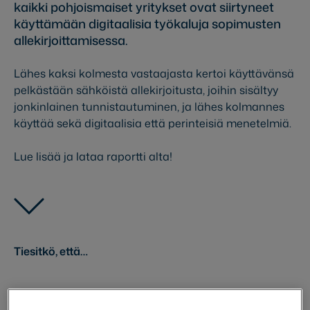
kaikki pohjoismaiset yritykset ovat siirtyneet
käyttämään digitaalisia työkaluja sopimusten
allekirjoittamisessa.
Lähes kaksi kolmesta vastaajasta kertoi käyttävänsä
pelkästään sähköistä allekirjoitusta, joihin sisältyy
jonkinlainen tunnistautuminen, ja lähes kolmannes
käyttää sekä digitaalisia että perinteisiä menetelmiä.
Lue lisää ja lataa raportti alta!
Tiesitkö, että…