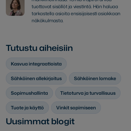
tuottavat sisällöt ja viestintä. Hän haluaa
tarkastella asioita ensisijaisesti asiakkaan
näkökulmasta.
Tutustu aiheisiin
Kasvua integraatioista
Sähköinen allekirjoitus
Sähköinen lomake
Sopimushallinta
Tietoturva ja turvallisuus
Tuote ja käyttö
Vinkit sopimiseen
Uusimmat blogit