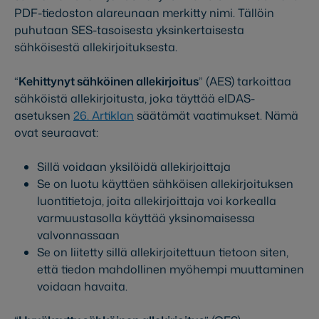
PDF-tiedoston alareunaan merkitty nimi. Tällöin
puhutaan SES-tasoisesta yksinkertaisesta
sähköisestä allekirjoituksesta.
“
Kehittynyt sähköinen allekirjoitus
” (AES) tarkoittaa
sähköistä allekirjoitusta, joka täyttää eIDAS-
asetuksen
26. Artiklan
säätämät vaatimukset. Nämä
ovat seuraavat:
Sillä voidaan yksilöidä allekirjoittaja
Se on luotu käyttäen sähköisen allekirjoituksen
luontitietoja, joita allekirjoittaja voi korkealla
varmuustasolla käyttää yksinomaisessa
valvonnassaan
Se on liitetty sillä allekirjoitettuun tietoon siten,
että tiedon mahdollinen myöhempi muuttaminen
voidaan havaita.