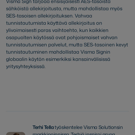
Visma Sign tarjoaa ensisijaisesti AES-tasoista
sähköistä allekirjoitusta, mutta mahdollistaa myös
SES-tasoisen allekirjoituksen. Vahvaa
tunnistautumista käyttävä allekirjoitus on
ylivoimaisesti paras vaihtoehto, kun kaikkien
osapuolten käytössä ovat pohjoismaiset vahvan
tunnistautumisen palvelut, mutta SES-tasoinen kevyt
tunnistautuminen mahdollistaa Visma Signin
globaalin käytön esimerkiksi kansainvälisissä
yritysyhteyksissä.
Tutustu Visma Signin palvelupaketteihin
Terhi Tella
työskentelee Visma Solutionsin
markkinoinnissa. Terhiä inspiroi arvoa