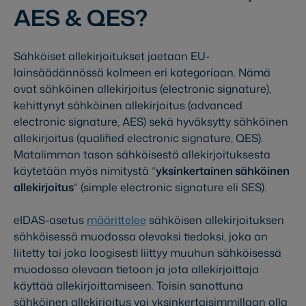
AES & QES?
Sähköiset allekirjoitukset jaetaan EU-
lainsäädännössä kolmeen eri kategoriaan. Nämä
ovat sähköinen allekirjoitus (electronic signature),
kehittynyt sähköinen allekirjoitus (advanced
electronic signature, AES) sekä hyväksytty sähköinen
allekirjoitus (qualified electronic signature, QES).
Matalimman tason sähköisestä allekirjoituksesta
käytetään myös nimitystä “
yksinkertainen sähköinen
allekirjoitus
” (simple electronic signature eli SES).
eIDAS-asetus
määrittelee
sähköisen allekirjoituksen
sähköisessä muodossa olevaksi tiedoksi, joka on
liitetty tai joka loogisesti liittyy muuhun sähköisessä
muodossa olevaan tietoon ja jota allekirjoittaja
käyttää allekirjoittamiseen. Toisin sanottuna
sähköinen allekirjoitus voi yksinkertaisimmillaan olla