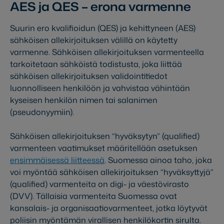
AES ja QES – erona varmenne
Suurin ero kvalifioidun (QES) ja kehittyneen (AES)
sähköisen allekirjoituksen välillä on käytetty
varmenne. Sähköisen allekirjoituksen varmenteella
tarkoitetaan sähköistä todistusta, joka liittää
sähköisen allekirjoituksen validointitiedot
luonnolliseen henkilöön ja vahvistaa vähintään
kyseisen henkilön nimen tai salanimen
(pseudonyymiin).
Sähköisen allekirjoituksen “hyväksytyn” (qualified)
varmenteen vaatimukset määritellään asetuksen
ensimmäisessä liitteessä
. Suomessa ainoa taho, joka
voi myöntää sähköisen allekirjoituksen “hyväksyttyjä”
(qualified) varmenteita on digi- ja väestövirasto
(DVV). Tällaisia varmenteita Suomessa ovat
kansalais- ja organisaatiovarmenteet, jotka löytyvät
poliisin myöntämän virallisen henkilökortin sirulta.