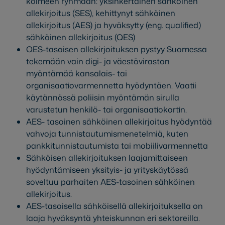
kolmeen ryhmään: yksinkertainen sähköinen
allekirjoitus (SES), kehittynyt sähköinen
allekirjoitus (AES) ja hyväksytty (eng. qualified)
sähköinen allekirjoitus (QES)
QES-tasoisen allekirjoituksen pystyy Suomessa
tekemään vain digi- ja väestöviraston
myöntämää kansalais- tai
organisaatiovarmennetta hyödyntäen. Vaatii
käytännössä poliisin myöntämän sirulla
varustetun henkilö- tai organisaatiokortin.
AES- tasoinen sähköinen allekirjoitus hyödyntää
vahvoja tunnistautumismenetelmiä, kuten
pankkitunnistautumista tai mobiilivarmennetta
Sähköisen allekirjoituksen laajamittaiseen
hyödyntämiseen yksityis- ja yrityskäytössä
soveltuu parhaiten AES-tasoinen sähköinen
allekirjoitus.
AES-tasoisella sähköisellä allekirjoituksella on
laaja hyväksyntä yhteiskunnan eri sektoreilla.