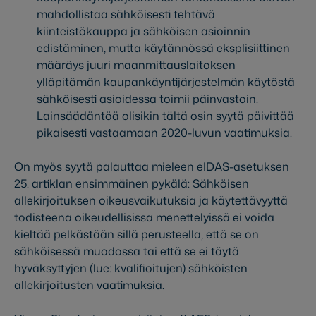
mahdollistaa sähköisesti tehtävä
kiinteistökauppa ja sähköisen asioinnin
edistäminen, mutta käytännössä eksplisiittinen
määräys juuri maanmittauslaitoksen
ylläpitämän kaupankäyntijärjestelmän käytöstä
sähköisesti asioidessa toimii päinvastoin.
Lainsäädäntöä olisikin tältä osin syytä päivittää
pikaisesti vastaamaan 2020-luvun vaatimuksia.
On myös syytä palauttaa mieleen eIDAS-asetuksen
25. artiklan ensimmäinen pykälä: Sähköisen
allekirjoituksen oikeusvaikutuksia ja käytettävyyttä
todisteena oikeudellisissa menettelyissä ei voida
kieltää pelkästään sillä perusteella, että se on
sähköisessä muodossa tai että se ei täytä
hyväksyttyjen (lue: kvalifioitujen) sähköisten
allekirjoitusten vaatimuksia.