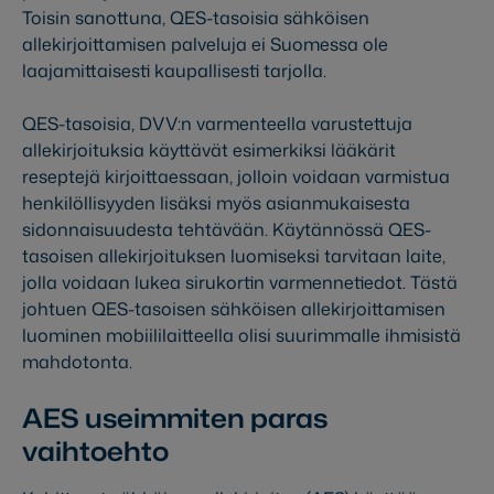
Toisin sanottuna, QES-tasoisia sähköisen
allekirjoittamisen palveluja ei Suomessa ole
laajamittaisesti kaupallisesti tarjolla.
QES-tasoisia, DVV:n varmenteella varustettuja
allekirjoituksia käyttävät esimerkiksi lääkärit
reseptejä kirjoittaessaan, jolloin voidaan varmistua
henkilöllisyyden lisäksi myös asianmukaisesta
sidonnaisuudesta tehtävään. Käytännössä QES-
tasoisen allekirjoituksen luomiseksi tarvitaan laite,
jolla voidaan lukea sirukortin varmennetiedot. Tästä
johtuen QES-tasoisen sähköisen allekirjoittamisen
luominen mobiililaitteella olisi suurimmalle ihmisistä
mahdotonta.
AES useimmiten paras
vaihtoehto