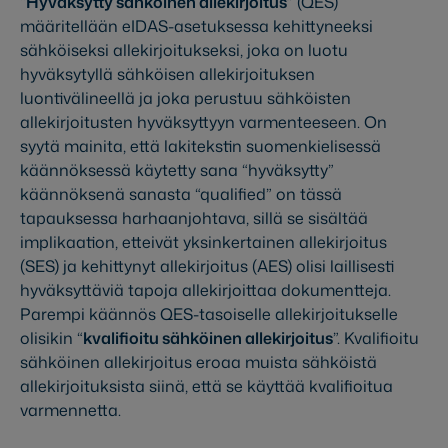
“
Hyväksytty sähköinen allekirjoitus
” (QES)
määritellään eIDAS-asetuksessa kehittyneeksi
sähköiseksi allekirjoitukseksi, joka on luotu
hyväksytyllä sähköisen allekirjoituksen
luontivälineellä ja joka perustuu sähköisten
allekirjoitusten hyväksyttyyn varmenteeseen. On
syytä mainita, että lakitekstin suomenkielisessä
käännöksessä käytetty sana “hyväksytty”
käännöksenä sanasta “qualified” on tässä
tapauksessa harhaanjohtava, sillä se sisältää
implikaation, etteivät yksinkertainen allekirjoitus
(SES) ja kehittynyt allekirjoitus (AES) olisi laillisesti
hyväksyttäviä tapoja allekirjoittaa dokumentteja.
Parempi käännös QES-tasoiselle allekirjoitukselle
olisikin “
kvalifioitu sähköinen allekirjoitus
”. Kvalifioitu
sähköinen allekirjoitus eroaa muista sähköistä
allekirjoituksista siinä, että se käyttää kvalifioitua
varmennetta.