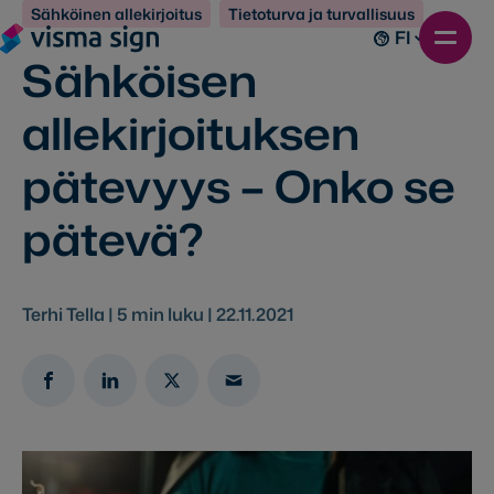
Sähköinen allekirjoitus
Tietoturva ja turvallisuus
FI
Sähköisen
allekirjoituksen
pätevyys – Onko se
pätevä?
Terhi Tella |
5
min luku |
22.11.2021