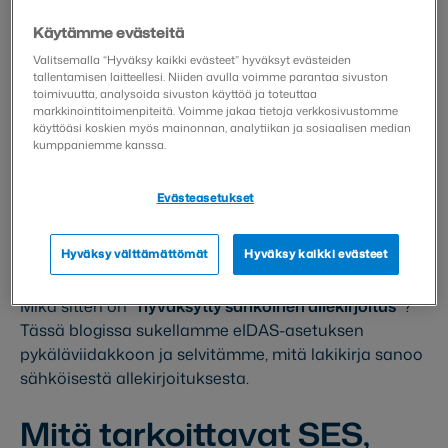
Käytämme evästeitä
Vaikka sähköisen allekirjoituksen yhtäläisistä
Valitsemalla “Hyväksy kaikki evästeet” hyväksyt evästeiden
oikeusseuraamuksista säätävässä eIDAS-asetuksen
tallentamisen laitteellesi. Niiden avulla voimme parantaa sivuston
kohdassa mainitaan erikseen vain hyväksytty
toimivuutta, analysoida sivuston käyttöä ja toteuttaa
markkinointitoimenpiteitä. Voimme jakaa tietoja verkkosivustomme
sähköinen allekirjoitus (QES), saman artiklan
käyttöäsi koskien myös mainonnan, analytiikan ja sosiaalisen median
ensimmäinen kohta määrää, ettei sähköisen
kumppaniemme kanssa.
allekirjoituksen käytettävyyttä todisteena
oikeudellisissa menettelyissä voi kieltää ainoastaan
Evästeasetukset
sillä perusteella, että se on sähköisessä muodossa tai
että se ei täytä hyväksyttyjen sähköisten
Hyväksy välttämättömät
Hyväksy kaikki evästeet
allekirjoitusten vaatimuksia.
Mikä sitten on
“hyväksytty sähköinen allekirjoitus”
?
Tässä blogissa sukellamme eIDAS-asetuksen
pykäläviidakkoon ja selvitämme, mitä lakikirja sanoo
sähköisestä allekirjoituksesta.
Mitä tarkoittavat SES,