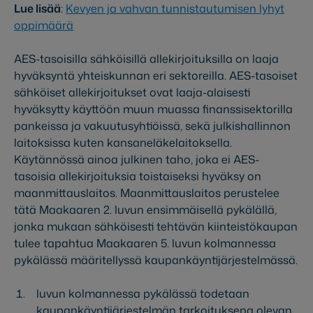
Lue lisää
:
Kevyen ja vahvan tunnistautumisen lyhyt
oppimäärä
AES-tasoisilla sähköisillä allekirjoituksilla on laaja
hyväksyntä yhteiskunnan eri sektoreilla. AES-tasoiset
sähköiset allekirjoitukset ovat laaja-alaisesti
hyväksytty käyttöön muun muassa finanssisektorilla
pankeissa ja vakuutusyhtiöissä, sekä julkishallinnon
laitoksissa kuten kansaneläkelaitoksella.
Käytännössä ainoa julkinen taho, joka ei AES-
tasoisia allekirjoituksia toistaiseksi hyväksy on
maanmittauslaitos. Maanmittauslaitos perustelee
tätä Maakaaren 2. luvun ensimmäisellä pykälällä,
jonka mukaan sähköisesti tehtävän kiinteistökaupan
tulee tapahtua Maakaaren 5. luvun kolmannessa
pykälässä määritellyssä kaupankäyntijärjestelmässä.
luvun kolmannessa pykälässä todetaan
kaupankäyntijärjestelmän tarkoituksena olevan