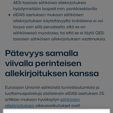
AES-tasoisia sähköisiä allekirjoituksia
hyödynnetään laajasti mm. pankkisektorilla
eIDAS asetuksen mukaan sähköisen
allekirjoituksen käytettävyyttä todisteena ei voi
torjua vain sillä perusteella, että se on
sähköisessä muodossa, tai että se ei täytä QES-
tasoisen sähköisen allekirjoituksen vaatimuksia.
Pätevyys samalla
viivalla perinteisen
allekirjoituksen kanssa
Euroopan Unionin sähköistä tunnistautumista ja
luottamuspalveluja säätelevän eIDAS-asetuksen 25.
artiklan mukaan hyväksytyn
sähköisen
allekirjoituksen
oikeusvaikutukset ovat
yhdenmukaiset käsin tehdyn allekirjoituksen kanssa.